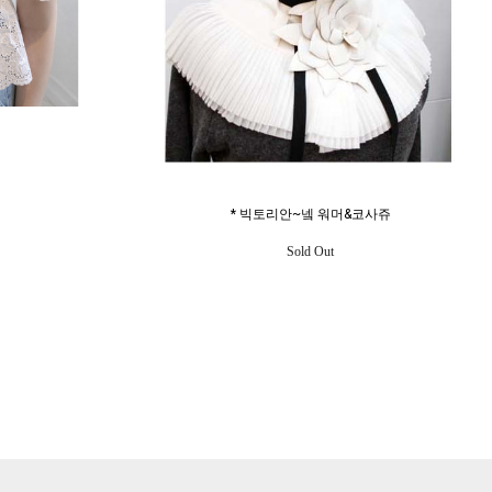
* 빅토리안~넼 워머&코사쥬
Sold Out