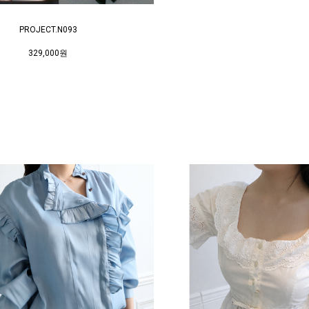
PROJECT.N093
329,000원