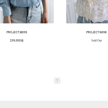
PROJECT.M095
PROJECT.N098
239,000원
Sold Out
1